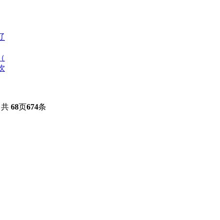
辽
（
饮
共
68
页
674
条