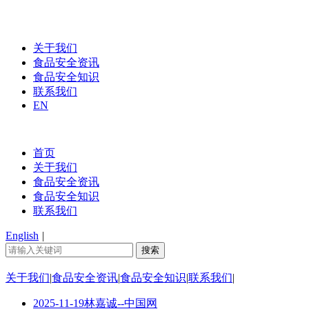
关于我们
食品安全资讯
食品安全知识
联系我们
EN
首页
关于我们
食品安全资讯
食品安全知识
联系我们
English
|
关于我们
|
食品安全资讯
|
食品安全知识
|
联系我们
|
2025-11-19
林嘉诚--中国网