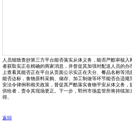
人员细致查抄第三方平台能否落实从体义务，能否严酷审核入
者获取实正在精确的商家消息，并督促其加强对配送人员的办
上查看其能否正在平台从页面公示实正在天分、餐品名称等消
能否达标，食物原料采购、储存、加工制做等环节能否合适规
安法令律例和相关政策，督促其严酷落实食物平安从体义务，提
供给者，责令其现场更正。下一步，郓州市场监管所将持续加
得。
返回