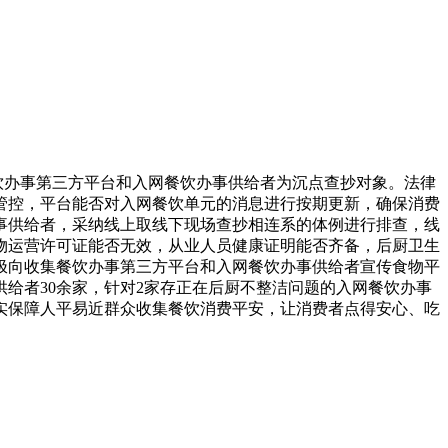
饮办事第三方平台和入网餐饮办事供给者为沉点查抄对象。法律
管控，平台能否对入网餐饮单元的消息进行按期更新，确保消费
事供给者，采纳线上取线下现场查抄相连系的体例进行排查，线
物运营许可证能否无效，从业人员健康证明能否齐备，后厨卫生
极向收集餐饮办事第三方平台和入网餐饮办事供给者宣传食物平
给者30余家，针对2家存正在后厨不整洁问题的入网餐饮办事
实保障人平易近群众收集餐饮消费平安，让消费者点得安心、吃